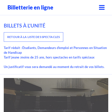
Billetterie en ligne
BILLETS À L'UNITÉ
RETOUR À LA LISTE DES SPECTACLES
Tarif réduit :
Étudiants, Demandeurs d'emploi et Personnes en Situation
de Handicap
Tarif jeune :
moins de 25 ans, hors spectacles en tarifs spéciaux
Un justificatif vous sera demandé au moment du retrait de vos billets.