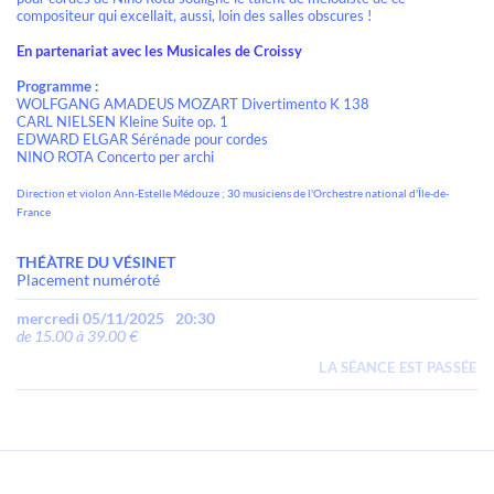
compositeur qui excellait, aussi, loin des salles obscures !
En partenariat avec les Musicales de Croissy
Programme :
WOLFGANG AMADEUS MOZART Divertimento K 138
CARL NIELSEN Kleine Suite op. 1
EDWARD ELGAR Sérénade pour cordes
NINO ROTA Concerto per archi
Direction et violon Ann-Estelle Médouze ; 30 musiciens de l'Orchestre national d'Île-de-
France
THÉÀTRE DU VÉSINET
Placement numéroté
mercredi 05/11/2025
20:30
de 15.00 à 39.00 €
LA SÉANCE EST PASSÉE