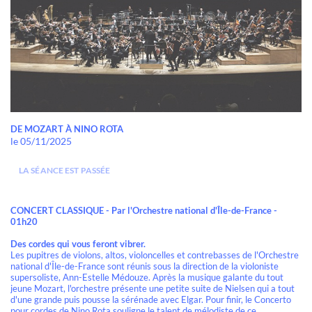
DE MOZART À NINO ROTA
le 05/11/2025
LA SÉANCE EST PASSÉE
CONCERT CLASSIQUE - Par l'Orchestre national d'Île-de-France -
01h20
Des cordes qui vous feront vibrer.
Les pupitres de violons, altos, violoncelles et contrebasses de l'Orchestre
national d'Île-de-France sont réunis sous la direction de la violoniste
supersoliste, Ann-Estelle Médouze. Après la musique galante du tout
jeune Mozart, l'orchestre présente une petite suite de Nielsen qui a tout
d'une grande puis pousse la sérénade avec Elgar. Pour finir, le Concerto
pour cordes de Nino Rota souligne le talent de mélodiste de ce