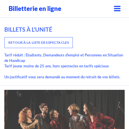
Billetterie en ligne
BILLETS À L'UNITÉ
RETOUR À LA LISTE DES SPECTACLES
Tarif réduit :
Étudiants, Demandeurs d'emploi et Personnes en Situation
de Handicap
Tarif jeune :
moins de 25 ans, hors spectacles en tarifs spéciaux
Un justificatif vous sera demandé au moment du retrait de vos billets.