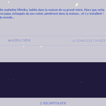
ite orpheline Mimiko, habite dans la maison de sa grand-mère. Alors que cette
n papa, échappés du zoo voisin, pénètrent dans la maison... et s'y installent !
du monde...
de 6.00 à 7.00 €
LA SÉANCE EST PASSÉE
RÉCAPITULATIF