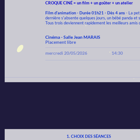
CROQUE CINÉ = un film + un goûter + un atelier
Film d'animation - Durée 01h21 - Dès 4 ans
- La pet
dernière s'absente quelques jours, un bébé panda et so
Tous trois deviennent rapidement les meilleurs amis 
Cinéma - Salle Jean MARAIS
Placement libre
mercredi 20/05/2026
14:30
CHOIX DES SÉANCES